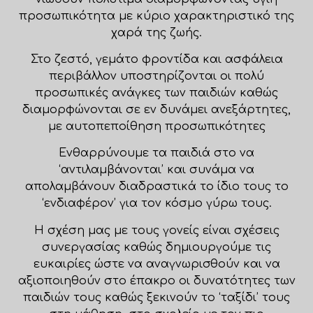
προσωπικότητα με κύριο χαρακτηριστικό της
χαρά της ζωής.
Στο ζεστό, γεμάτο φροντίδα και ασφάλεια
περιβάλλον υποστηρίζονται οι πολύ
προσωπικές ανάγκες των παιδιών καθώς
διαμορφώνονται σε εν δυνάμει ανεξάρτητες,
με αυτοπεποίθηση προσωπικότητες
Ενθαρρύνουμε τα παιδιά στο να
‘αντιλαμβάνονται’ και συνάμα να
απολαμβάνουν διαδραστικά το ίδιο τους το
‘ενδιαφέρον’ για τον κόσμο γύρω τους.
Η σχέση μας με τους γονείς είναι σχέσεις
συνεργασίας καθώς δημιουργούμε τις
ευκαιρίες ώστε να αναγνωρισθούν και να
αξιοποιηθούν στο έπακρο οι δυνατότητες των
παιδιών τους καθώς ξεκινούν το ‘ταξίδι’ τους