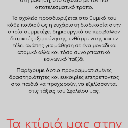
στη μάθηση, στο σχολείο με τον πιο
αποτελεσματικό τρόπο.
Το σχολείο προσδιορίζεται στο θυμικό του
κάθε παιδιού ως η ευχάριστη διαδικασία στην
οποία συμμετέχει δημιουργικά σε περιβάλλον
διαρκούς εξερεύνησης, ενθάρρυνσης και εν
τέλει αγάπης για μάθηση σε ένα μοναδικά
ατομικό αλλά και τόσο συναρπαστικά
κοινωνικό ‘ταξίδι’
Παρέχουμε άρτια προγραμματισμένες
δραστηριότητες και ευκαιρίες επιτρέποντας
στα παιδιά να προχωρούν, να εξελίσσονται
στις τάξεις του Σχολείου μας.
Τα κτίριά μας στην