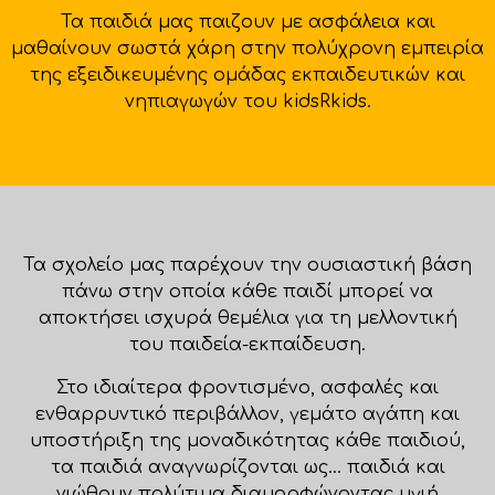
Τα παιδιά μας παιζουν με ασφάλεια και
μαθαίνουν σωστά χάρη στην πολύχρονη εμπειρία
της εξειδικευμένης ομάδας εκπαιδευτικών και
νηπιαγωγών του kidsRkids.
Τα σχολείο μας παρέχουν την ουσιαστική βάση
πάνω στην οποία κάθε παιδί μπορεί να
αποκτήσει ισχυρά θεμέλια για τη μελλοντική
του παιδεία-εκπαίδευση.
Στο ιδιαίτερα φροντισμένο, ασφαλές και
ενθαρρυντικό περιβάλλον, γεμάτο αγάπη και
υποστήριξη της μοναδικότητας κάθε παιδιού,
τα παιδιά αναγνωρίζονται ως… παιδιά και
νιώθουν πολύτιμα διαμορφώνοντας υγιή